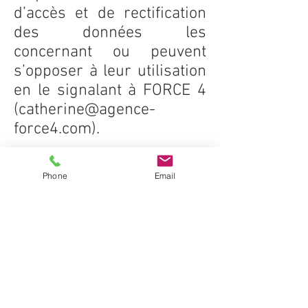
d’accès et de rectification
des données les
concernant ou peuvent
s’opposer à leur utilisation
en le signalant à FORCE 4
(catherine@agence-
force4.com).
Responsabilités
Phone
Email
Les-Rencontres-Vinicoles
dans son processus
d’informations en ligne,
n’est tenu d’aucune
obligation ; sa
responsabilité ne pourra
être engagée pour un