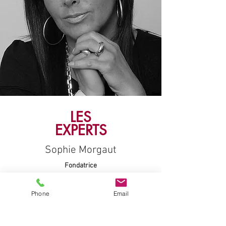
LES
EXPERTS
Sophie Morgaut
Fondatrice
sophie@agence-force4.com
Phone
Email
Aurélia Chauvin
Responsable commerciale