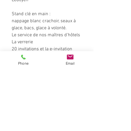
Ledoyen
Stand clé en main : 
nappage blanc crachoir, seaux à 
glace, bacs, glace à volonté.
Le service de nos maîtres d'hôtels
La verrerie
20 invitations et la e-invitation
la communication autour des 
salons Force 4 
Phone
Email
AGENCE FORCE 4
81 BIS RUE DE BELLEVUE